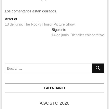
Los comentarios están cerrados.
Navegación
Entrada
Anterior
anterior:
13 de junio. The Rocky Horror Picture Show
de
Entrada
Siguiente
entradas
siguiente:
14 de junio. Bicitaller colaborativo
Buscar
…
CALENDARIO
AGOSTO 2026